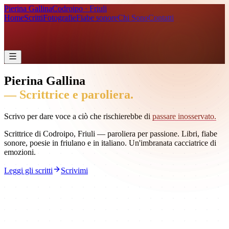
Pierina Gallina
Codroipo · Friuli
Home
Scritti
Fotografie
Fiabe sonore
Chi Sono
Contatti
Pierina Gallina
— Scrittrice e paroliera.
Scrivo per dare voce a ciò che rischierebbe di
passare inosservato.
Scrittrice di Codroipo, Friuli — paroliera per passione. Libri, fiabe
sonore, poesie in friulano e in italiano. Un'imbranata cacciatrice di
emozioni.
Leggi gli scritti
Scrivimi